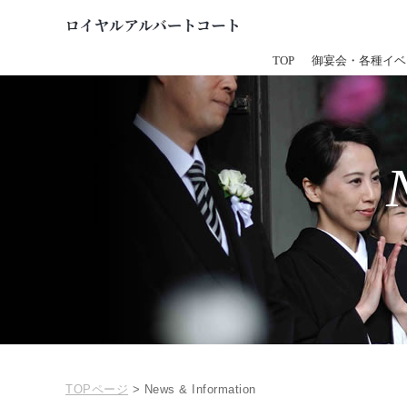
TOP
御宴会・各種イベ
TOPページ
> News & Information